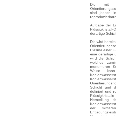
Die mit de
Orientierungs
sind jedoch i
reproduzierbare
Aufgabe der Er
Flüssigkristall
derartige Schic
Die wird bereits
Orientierungss
Plasma einer Ga
eine derartige 
wird die Schic
welches zumin
monomeren Koh
Weise kann
Kohlenwass
Kohlenwasser
Orientierungsr
Schicht und da
definiert und r
Flüssigkristal
Herstellung d
Kohlenwasserst
der mittler
Entladungsleis