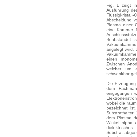
Fig. 1 zeigt i
Ausführung des
Flüssigkristal
Abscheidung v
Plasma einer G
eine Kammer 11
Anschlussstut
Beabstandet 
Vakuumkammer
angelegt wird. 
Vakuumkammer 
einen monome
Zwischen Anod
welcher um e
schwenkbar gela
Die Erzeugung 
dem Fachmann
eingegangen w
Elektronenstr
wobei die raumg
bezeichnet ist
Substrathalter
dem Plasma de
Winkel alpha 
dielektrische
Substrat abgesc