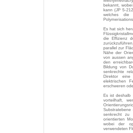
Methylmethacry
bekannt, wobei
kann (JP 5-212
welches die 
Polymerisation
Es hat sich her
Flüssigkristallm
die Effizienz 
zurückzuführen
parallel zur Fl
Nähe der Orien
von aussen ang
den erreichbar
Bildung von D
senkrechte rel
Direktor eine
elektrischen 
erschweren ode
Es ist deshalb 
vorteilhaft, 
Orientierungsri
Substratebene 
senkrecht zu 
orientierten M
wobei der op
verwendeten Flü