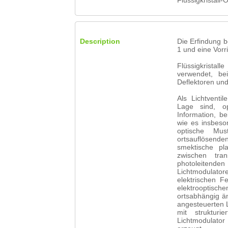
Flüssigkristall-
Description
Die Erfindung b
1 und eine Vorr
Flüssigkristall
verwendet, bei
Deflektoren und
Als Lichtventi
Lage sind, op
Information, be
wie es insbeso
optische Mu
ortsauflösend
smektische pl
zwischen tra
photoleitenden 
Lichtmodulator
elektrischen F
elektrooptis
ortsabhängig än
angesteuerten 
mit struktur
Lichtmodulator 