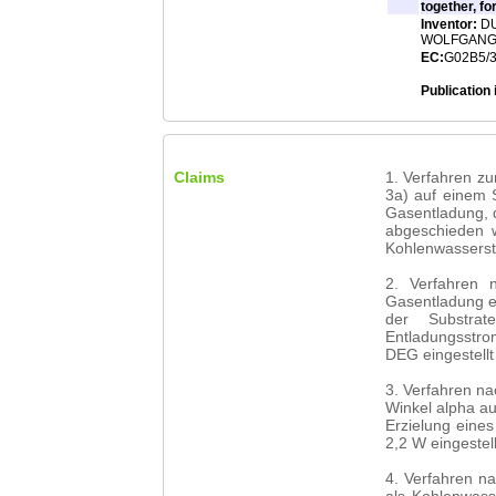
together, fo
Inventor:
DU
WOLFGANG (
EC:
G02B5/3
Publication 
Claims
1. Verfahren zur
3a) auf einem 
Gasentladung, 
abgeschieden 
Kohlenwassersto
2. Verfahren 
Gasentladung e
der Substrat
Entladungsstro
DEG eingestellt
3. Verfahren n
Winkel alpha a
Erzielung eine
2,2 W eingestell
4. Verfahren n