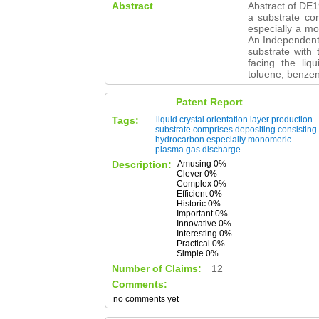
Abstract
Abstract of DE19
a substrate co
especially a m
An Independent c
substrate with 
facing the liq
toluene, benzen
Patent Report
Tags:
liquid
crystal
orientation
layer
production
substrate
comprises
depositing
consisting
hydrocarbon
especially
monomeric
plasma
gas
discharge
Description:
Amusing 0%
Clever 0%
Complex 0%
Efficient 0%
Historic 0%
Important 0%
Innovative 0%
Interesting 0%
Practical 0%
Simple 0%
Number of Claims:
12
Comments:
no comments yet