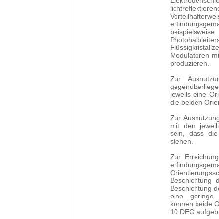
Elektrodensch
lichtreflektier
Vorteilhafter
erfindungsge
beispielswe
Photohalbleit
Flüssigkrista
Modulatoren mi
produzieren.
Zur Ausnutzu
gegenüberliege
jeweils eine Or
die beiden Orie
Zur Ausnutzung
mit den jeweil
sein, dass die
stehen.
Zur Erreichun
erfindungsgemä
Orientierungs
Beschichtung 
Beschichtung de
eine geringe A
können beide O
10 DEG aufgebr