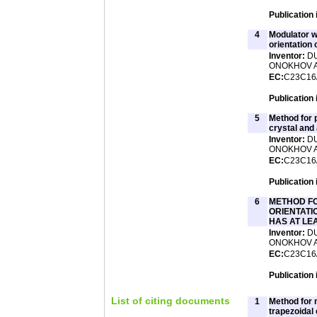
Publication 
4
Modulator wi
orientation o
Inventor:
DU
ONOKHOV AR
EC:
C23C16/
Publication 
5
Method for p
crystal and a
Inventor:
DU
ONOKHOV AR
EC:
C23C16/
Publication 
6
METHOD FO
ORIENTATI
HAS AT LE
Inventor:
DU
ONOKHOV AR
EC:
C23C16/
Publication 
List of citing documents
1
Method for m
trapezoidal