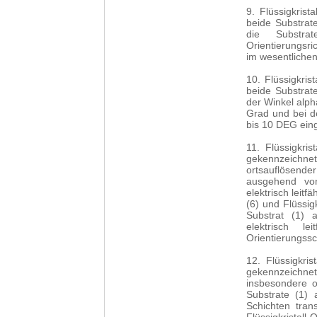
9. Flüssigkris
beide Substrate
die Substra
Orientierungsr
im wesentlichen
10. Flüssigkris
beide Substrate
der Winkel alph
Grad und bei d
bis 10 DEG einge
11. Flüssigkri
gekennzeichnet,
ortsauflösende
ausgehend von
elektrisch leitf
(6) und Flüssig
Substrat (1) 
elektrisch le
Orientierungssch
12. Flüssigkri
gekennzeichne
insbesondere o
Substrate (1) 
Schichten trans