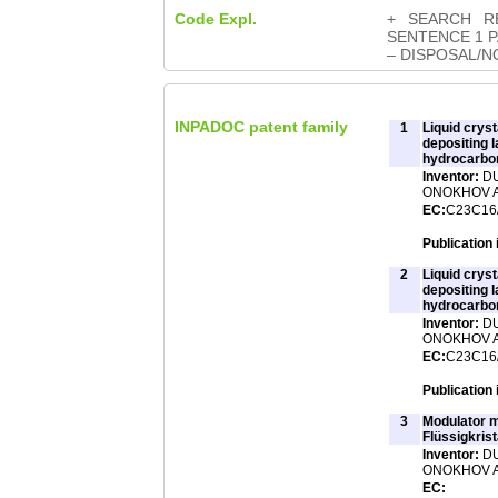
Code Expl.
+ SEARCH RE
SENTENCE 1 P
– DISPOSAL/
INPADOC patent family
1
Liquid cryst
depositing 
hydrocarbon
Inventor:
DU
ONOKHOV AR
EC:
C23C16/
Publication 
2
Liquid cryst
depositing 
hydrocarbon
Inventor:
DU
ONOKHOV AR
EC:
C23C16/
Publication 
3
Modulator mi
Flüssigkrist
Inventor:
DU
ONOKHOV AR
EC: