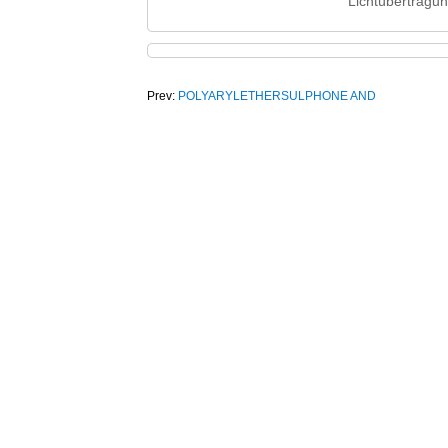
Lichtübertragun
Prev:
POLYARYLETHERSULPHONE AND